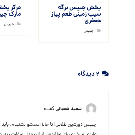
پخش چیپس برگه
مرکز پخش
سیب زمینی طعم پیاز
مارک چیپ
جعفری
چیپس
چیپس
۲ دیدگاه
سعید شعبانی
گفت:
چیپس دورشین طلایی! تا حالا اسمشو نشنیدم. باید ا
داریم. میخایم برای مغازمون از این مدل سفارش بدیم. 