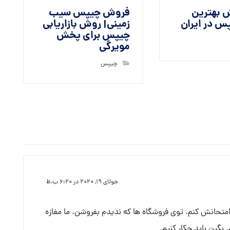
 بهترین
فروش چیپس سیب
س در ایران
زمینی| روش بازاریابی
چیپس برای پخش
مویرگی
چیپس
جولای ۱۹, ۲۰۲۰ در ۶:۲۰ ب.ظ
متحانش کنم. توی فروشگاه ها که ندیدم بفروشن. ما مغازه
بگین باید چکار کنیم.