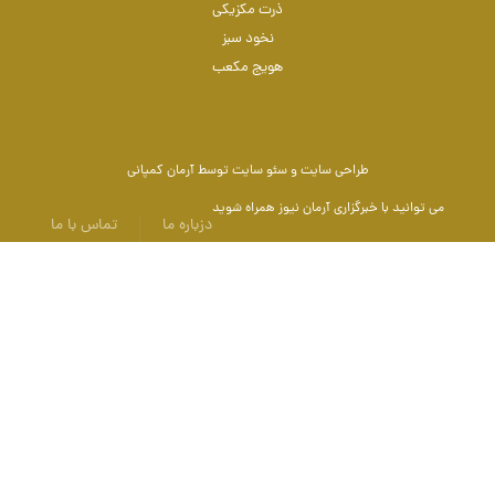
ذرت مکزیکی
نخود سبز
هویج مکعب
طراحی سایت
و
سئو سایت
توسط آرمان کمپانی
می توانید با
خبرگزاری آرمان نیوز
همراه شوید
دزباره ما
تماس با ما