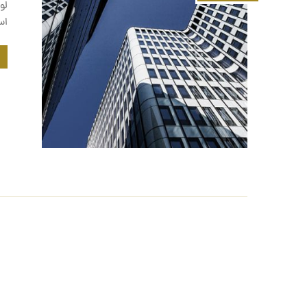
لو
اس