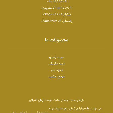
۰۹۰۱۲۱۸۸۶۰۴
۰۹۱۱۲۸۰۰۲۰۹ مدیریت
تلگرام 09115228604
واتساپ 09115228604
محصولات ما
سیب زمینی
ذرت مکزیکی
نخود سبز
هویج مکعب
طراحی سایت
و
سئو سایت
توسط آرمان کمپانی
می توانید با
خبرگزاری آرمان نیوز
همراه شوید
دزباره ما
تماس با ما