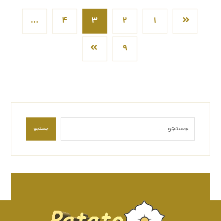
…
۴
۳
۲
۱
۹
جستجو