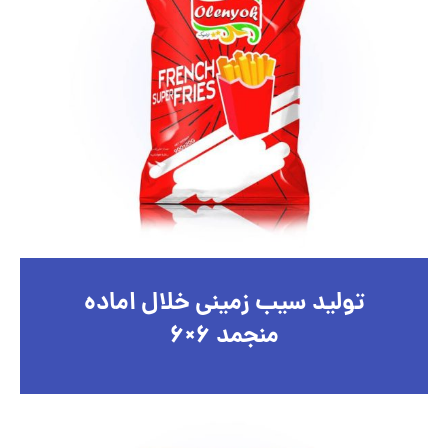
تولید سیب زمینی خلال اماده
منجمد ۶×۶